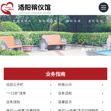
首页
>
党建文化
业务指南
信息公开栏
>
价格公示
>
“一口价”清单
>
业务流程
>
业务须知
>
温馨提示
>
身后“一件事”办事指南
>
身后“一件事”常见问题解答
>