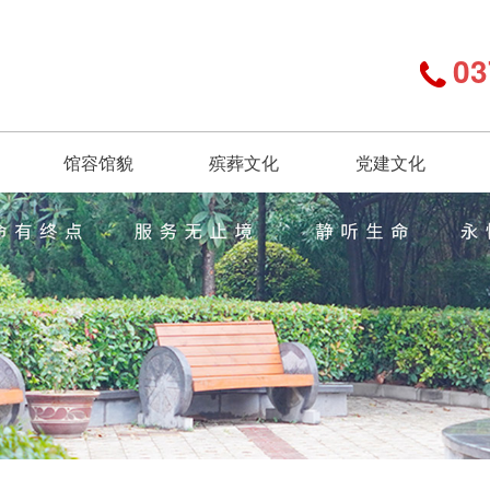
03
馆容馆貌
殡葬文化
党建文化