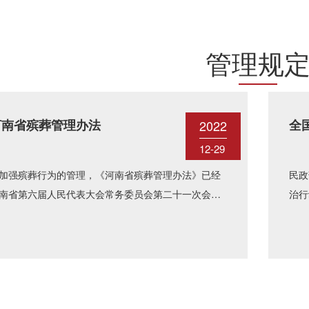
管理规
河南省殡葬管理办法
全
2022
行
12-29
加强殡葬行为的管理，《河南省殡葬管理办法》已经
民政
南省第六届人民代表大会常务委员会第二十一次会议
治行
过，本《办法》分总则、殡葬设施管理、火葬管理、
直辖
葬管理、丧事活......
（局）