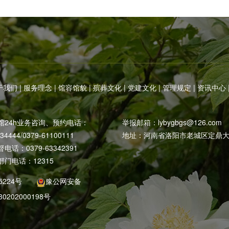
于我们
|
服务理念
|
馆容馆貌
|
殡葬文化
|
党建文化
|
管理规定
|
资讯中心
馆24h业务咨询、预约电话：
举报邮箱：
lybygbgs@126.com
234444/0379-61100111
地址：河南省洛阳市老城区定鼎大
话：0379-63342391
门电话：12315
5224号
豫公网安备
30202000198号