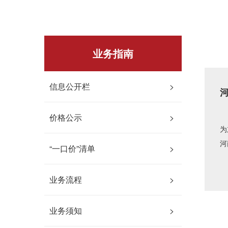
业务指南
信息公开栏
>
价格公示
>
为
河
“一口价”清单
>
通
土
业务流程
>
业务须知
>