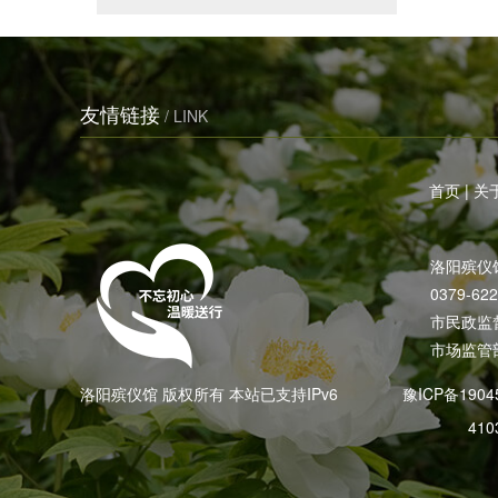
友情链接
/ LINK
首页
|
关
洛阳殡仪
0379-62
市民政监督电
市场监管部
洛阳殡仪馆 版权所有 本站已支持IPv6
豫ICP备1904
410