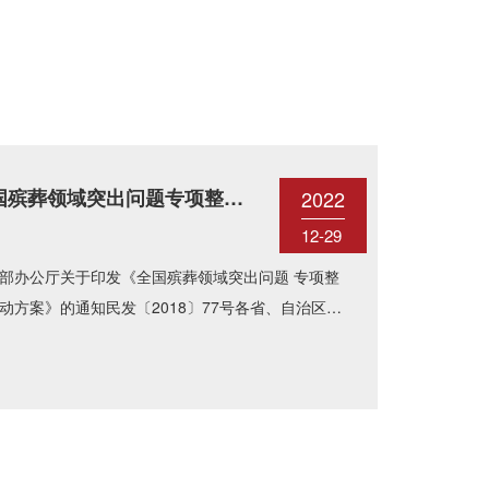
定
国殡葬领域突出问题专项整治
2022
动方案
12-29
部办公厅关于印发《全国殡葬领域突出问题 专项整
动方案》的通知民发〔2018〕77号各省、自治区、
市民政厅（局）、发展改革委、物价局、公 安厅
、......