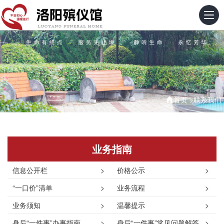
首页
>
联系我们
业务指南
信息公开栏
>
价格公示
>
“一口价”清单
>
业务流程
>
业务须知
>
温馨提示
>
身后“一件事”办事指南
>
身后“一件事”常见问题解答
>