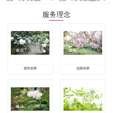
服务理念
惠民殡葬
温暖殡葬