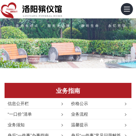
首页
>
服务理念
业务指南
信息公开栏
>
价格公示
>
“一口价”清单
>
业务流程
>
业务须知
>
温馨提示
>
身后“一件事”办事指南
>
身后“一件事”常见问题解答
>