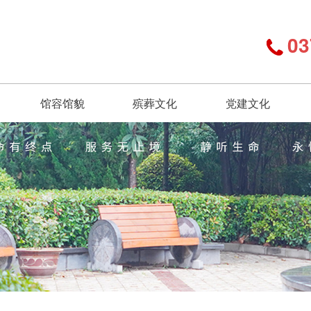
03
馆容馆貌
殡葬文化
党建文化