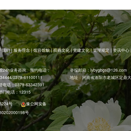
于我们
|
服务理念
|
馆容馆貌
|
殡葬文化
|
党建文化
|
管理规定
|
资讯中心
馆24h业务咨询、预约电话：
举报邮箱：
lybygbgs@126.com
234444/0379-61100111
地址：河南省洛阳市老城区定鼎大
话：0379-63342391
门电话：12315
5224号
豫公网安备
30202000198号