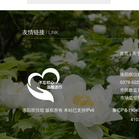
友情链接
/ LINK
首页
|
关
洛阳殡仪
0379-62
市民政监督电
市场监管部
洛阳殡仪馆 版权所有 本站已支持IPv6
豫ICP备1904
410