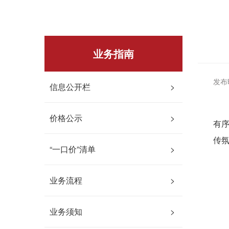
业务指南
发布时
信息公开栏
>
为
价格公示
>
有序
传
“一口价”清单
>
业务流程
>
业务须知
>