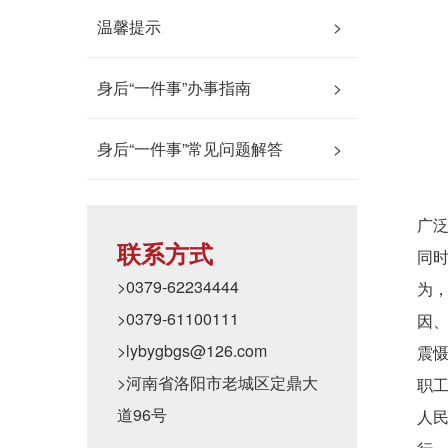
温馨提示
>
身后“一件事”办事指南
>
身后“一件事”常见问题解答
>
今
广
联系方式
同
>0379-62234444
为
>0379-61100111
因
>lybygbgs@126.com
震
>河南省洛阳市老城区定鼎大
职
道96号
人