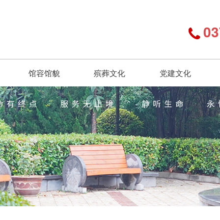
03
馆容馆貌
殡葬文化
党建文化