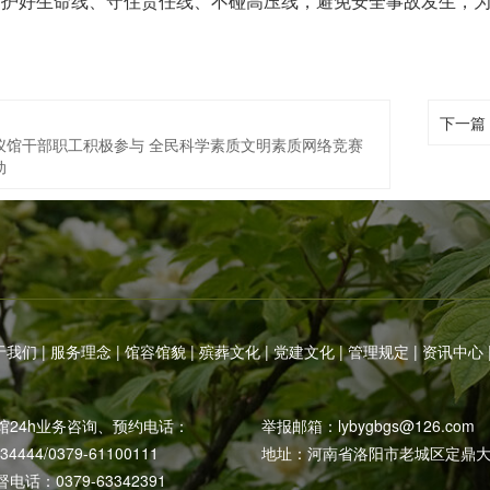
，护好生命线、守住责任线、不碰高压线，避免安全事故发生，
：
下一篇
仪馆干部职工积极参与 全民科学素质文明素质网络竞赛
动
于我们
|
服务理念
|
馆容馆貌
|
殡葬文化
|
党建文化
|
管理规定
|
资讯中心
馆24h业务咨询、预约电话：
举报邮箱：
lybygbgs@126.com
234444/0379-61100111
地址：河南省洛阳市老城区定鼎大
话：0379-63342391