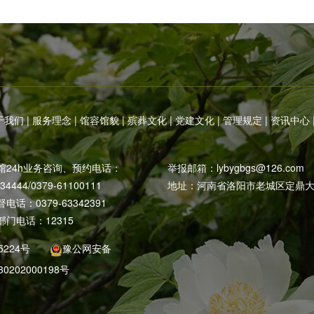
于我们
|
服务理念
|
馆容馆貌
|
殡葬文化
|
党建文化
|
管理规定
|
资讯中心
馆24h业务咨询、预约电话：
举报邮箱：
lybygbgs@126.com
234444/0379-61100111
地址：河南省洛阳市老城区定鼎大
话：0379-63342391
门电话：12315
5224号
豫公网安备
30202000198号