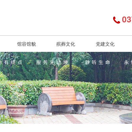
03
馆容馆貌
殡葬文化
党建文化