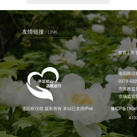
友情链接
/ LINK
首页
|
关
洛阳殡仪
0379-62
市民政监督电
市场监管部
洛阳殡仪馆 版权所有 本站已支持IPv6
豫ICP备1904
410