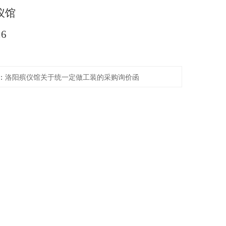
仪馆
16
：
洛阳殡仪馆关于统一定做工装的采购询价函