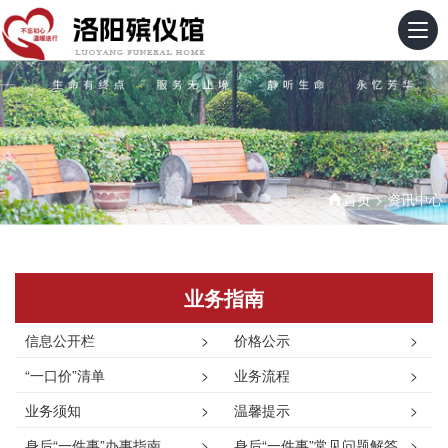
首页
>
资讯中心
业务指南
信息公开栏
>
价格公示
>
“一口价”清单
>
业务流程
>
业务须知
>
温馨提示
>
身后“一件事”办事指南
>
身后“一件事”常见问题解答
>