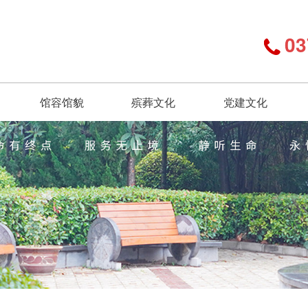
03
馆容馆貌
殡葬文化
党建文化