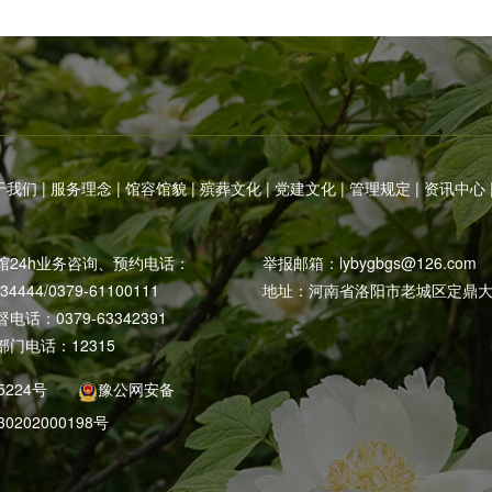
于我们
|
服务理念
|
馆容馆貌
|
殡葬文化
|
党建文化
|
管理规定
|
资讯中心
馆24h业务咨询、预约电话：
举报邮箱：
lybygbgs@126.com
234444/0379-61100111
地址：河南省洛阳市老城区定鼎大
话：0379-63342391
门电话：12315
5224号
豫公网安备
30202000198号