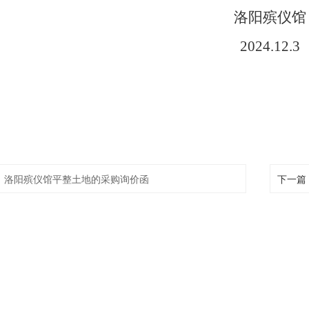
洛阳殡仪馆
2024.1
2
.
3
：
洛阳殡仪馆平整土地的采购询价函
下一篇