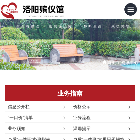
首页
>
资讯中心
业务指南
信息公开栏
>
价格公示
>
“一口价”清单
>
业务流程
>
业务须知
>
温馨提示
>
身后“一件事”办事指南
>
身后“一件事”常见问题解答
>