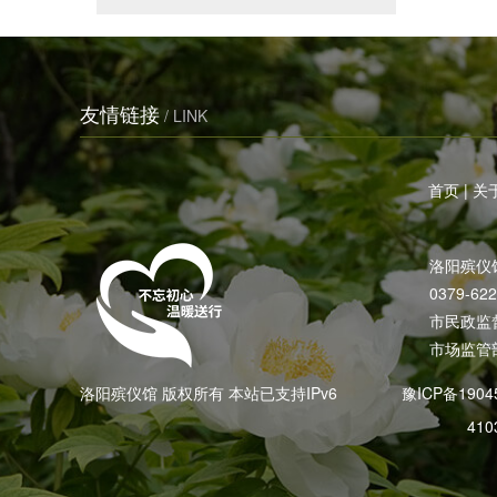
友情链接
/ LINK
首页
|
关
洛阳殡仪
0379-62
市民政监督电
市场监管部
洛阳殡仪馆 版权所有 本站已支持IPv6
豫ICP备1904
410