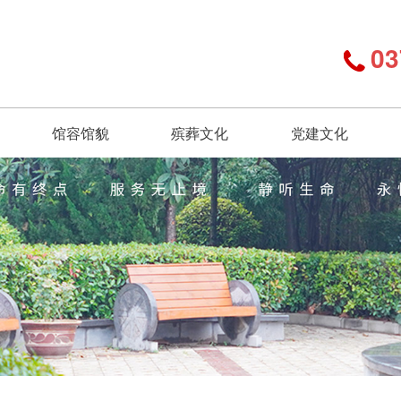
03
馆容馆貌
殡葬文化
党建文化