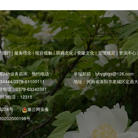
于我们
|
服务理念
|
馆容馆貌
|
殡葬文化
|
党建文化
|
管理规定
|
资讯中心
馆24h业务咨询、预约电话：
举报邮箱：
lybygbgs@126.com
234444/0379-61100111
地址：河南省洛阳市老城区定鼎大
话：0379-63342391
门电话：12315
5224号
豫公网安备
30202000198号