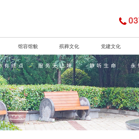
03
馆容馆貌
殡葬文化
党建文化