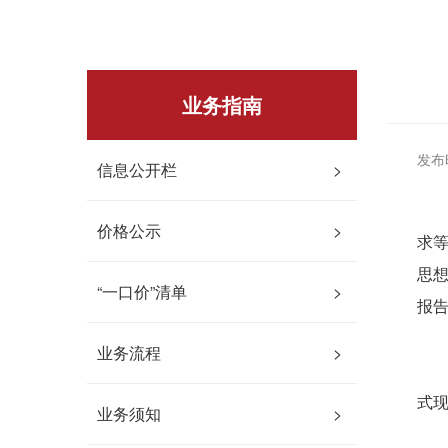
业务指南
发布时
信息公开栏
>
编
价格公示
>
求
思想
“一口价”清单
>
报
业务流程
>
「
式现
业务须知
>