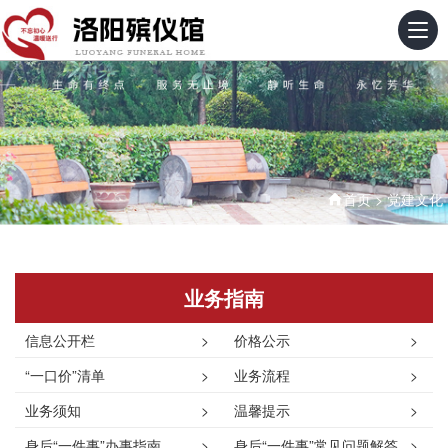
首页
>
党建文化
业务指南
信息公开栏
>
价格公示
>
“一口价”清单
>
业务流程
>
业务须知
>
温馨提示
>
身后“一件事”办事指南
>
身后“一件事”常见问题解答
>