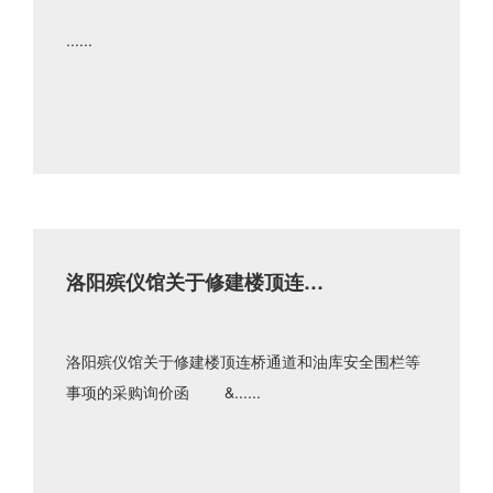
......
洛阳殡仪馆关于修建楼顶连桥
通道和油库安全围栏等事项的
采购询价函
洛阳殡仪馆关于修建楼顶连桥通道和油库安全围栏等
事项的采购询价函 &......