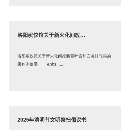
洛阳殡仪馆关于新火化间改装
百叶窗和安装排气扇的采购询
价函
洛阳殡仪馆关于新火化间改装百叶窗和安装排气扇的
采购询价函 &nbs......
2025年清明节文明祭扫倡议书