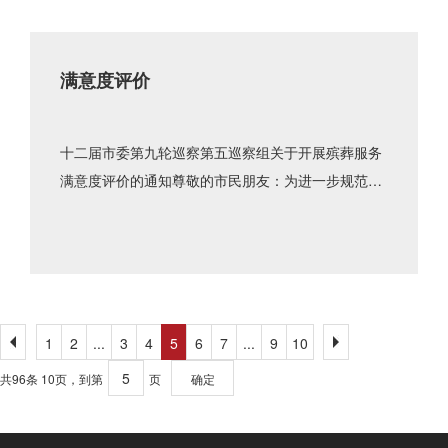
满意度评价
十二届市委第九轮巡察第五巡察组关于开展殡葬服务
满意度评价的通知尊敬的市民朋友：为进一步规范殡
葬服务管理，推动解决存在的突出问题，现开展殡葬
服务满意度调查。本问卷......
1
2
...
3
4
5
6
7
...
9
10
共96条 10页，到第
页
确定