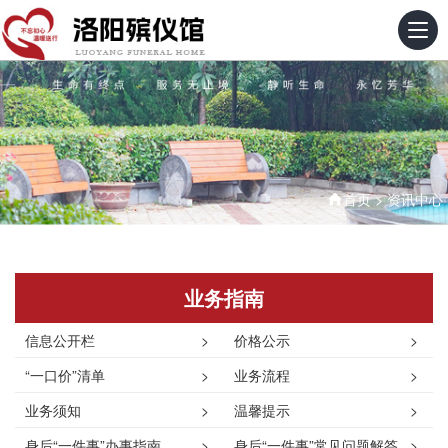
首页
>
资讯中心
业务指南
信息公开栏
>
价格公示
>
“一口价”清单
>
业务流程
>
业务须知
>
温馨提示
>
身后“一件事”办事指南
>
身后“一件事”常见问题解答
>