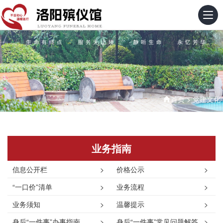
首页
>
党建文化
业务指南
信息公开栏
>
价格公示
>
“一口价”清单
>
业务流程
>
业务须知
>
温馨提示
>
身后“一件事”办事指南
>
身后“一件事”常见问题解答
>