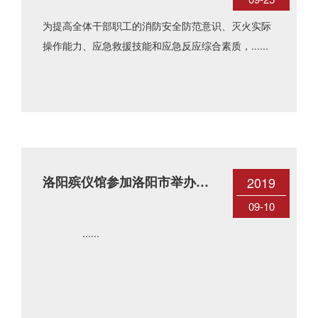
安” 消防安全知识专题培训
为提高全体干部职工的消防安全防范意识、灭火实际
操作能力、应急救援技能和应急反应综合素质，......
洛阳殡仪馆参加洛阳市举办的
2019
第四个“中华慈善日”主题宣传
09-10
活动
......