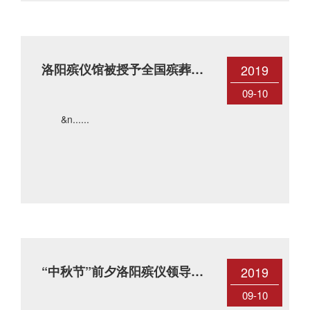
洛阳殡仪馆被授予全国殡葬行
2019
业2019年宣传工作先进单位
09-10
&n......
“中秋节”前夕洛阳殡仪领导看
2019
望年近九旬的老人
09-10