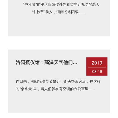
“中秋节”前夕洛阳殡仪领导看望年近九旬的老人
“中秋节”前夕，河南省洛阳殡......
洛阳殡仪馆：高温天气他们依
2019
然坚守
08-19
连日来，洛阳气温节节攀升，街头热浪滚滚，在这样
的“桑拿天”里，当人们躲在有空调的办公室里......